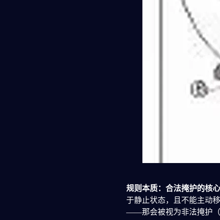
规则本质：合法掩护的核心是
于静止状态，且不能主动移
——那会被视为非法掩护