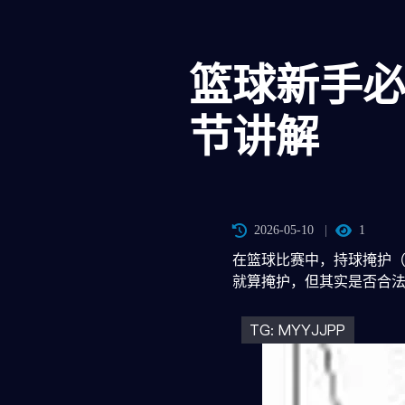
篮球新手
节讲解
2026-05-10
1
在篮球比赛中，持球掩护（
就算掩护，但其实是否合法