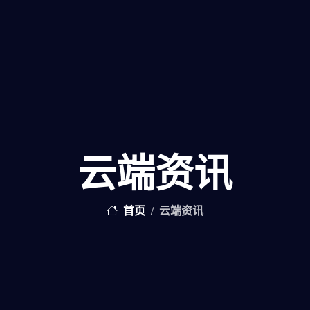
云端资讯
首页
云端资讯