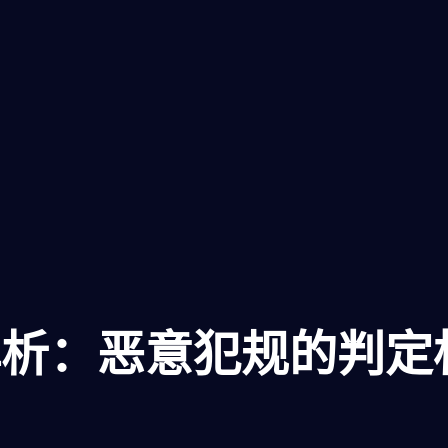
解析：恶意犯规的判定