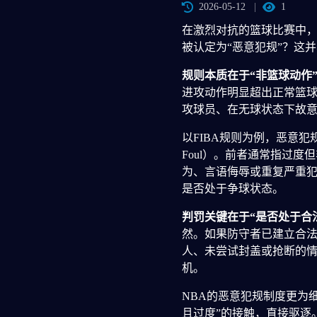
2026-05-12
1
在激烈对抗的篮球比赛中
被认定为“恶意犯规”？这
规则本质在于“非篮球动作”
进攻动作明显超出正常篮
攻球员、在无球状态下故
以FIBA规则为例，恶意犯规被分
Foul）。前者通常指过
为、言语侮辱或重复严重
是否处于争球状态。
判罚关键在于“是否处于合
然。如果防守者已建立合
人、未尝试封盖或抢断的
机。
NBA的恶意犯规制度更为细化，
且过度”的接触，直接驱逐