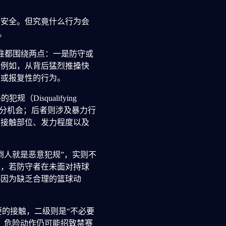
员安全。但究竟什么行为会
。
标准都围绕两点：一是防守或
。例如，从背后猛烈推搡快
性或报复性的行为。
（Disqualifying
得分机会；后者则涉及暴力行
、接触部位、发力程度以及
倒人就是恶意犯规”，实则不
之，若防守者在未面对持球
—因为缺乏合理的篮球动
不必要的接触，二级则是“不必要
，危险动作仍可能招致禁赛