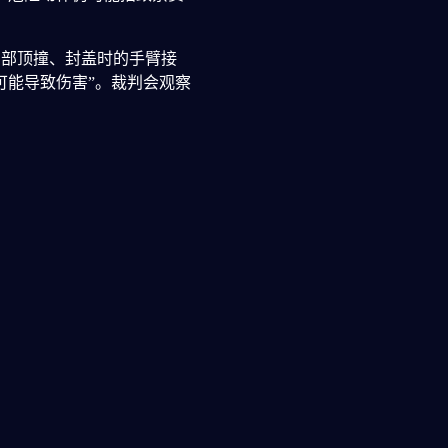
肩部顶撞、封盖时的手臂接
可能导致伤害”。裁判会观察
。