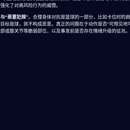
制强化了对高风险行为的威慑。
与“恶意犯规”
。合理身体对抗是篮球的一部分，比如卡位时的
目标是球，就不构成恶意。真正的问题在于动作是否“可预见地
头部或膝关节等脆弱部位，以及事发前是否存在情绪升级的征兆