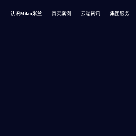
页
认识
Milan米兰
真实案例
云端资讯
集团服务