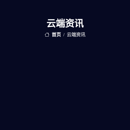
云端资讯
首页
云端资讯