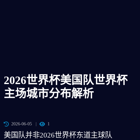
2026世界杯美国队世界杯
主场城市分布解析
2026-06-05
1
美国队并非2026世界杯东道主球队