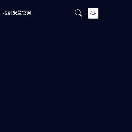
找到
米兰官网