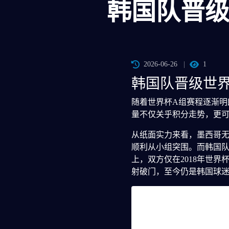
韩国队晋
2026-06-26
1
韩国队晋级世
随着世界杯A组赛程逐渐明
量不仅关乎积分走势，更
从纸面实力来看，墨西哥无
顺利从小组突围。而韩国
上，双方仅在2018年世
射破门，至今仍是韩国球