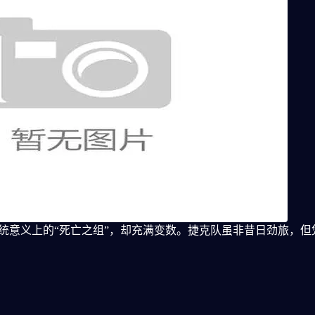
统意义上的“死亡之组”，却充满变数。捷克队虽非昔日劲旅，但
；南非则依靠主场邻近优势（若赛事设于非洲）或归化球员提升
左右出线形
milan米兰
势的，仍是墨韩之战的结果。
墨西哥，结合首轮对南非力争全取三分的策略，将极大提升晋级
能因净胜球或胜负关系处于劣势。尤其考虑到墨西哥与捷克之间